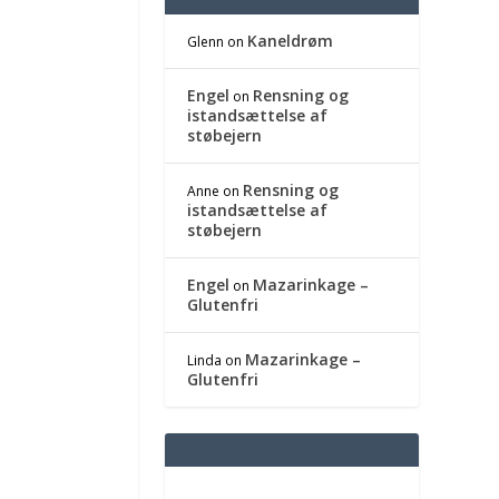
Kaneldrøm
Glenn
on
Engel
Rensning og
on
istandsættelse af
støbejern
Rensning og
Anne
on
istandsættelse af
støbejern
Engel
Mazarinkage –
on
Glutenfri
Mazarinkage –
Linda
on
Glutenfri