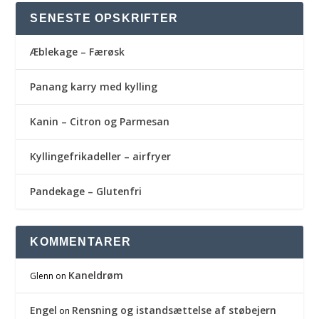
SENESTE OPSKRIFTER
Æblekage – Færøsk
Panang karry med kylling
Kanin – Citron og Parmesan
Kyllingefrikadeller – airfryer
Pandekage – Glutenfri
KOMMENTARER
Kaneldrøm
Glenn
on
Engel
Rensning og istandsættelse af støbejern
on