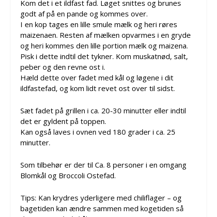
Kom det i et ildfast fad. Løget snittes og brunes
godt af på en pande og kommes over.
I en kop tages en lille smule mælk og heri røres
maizenaen. Resten af mælken opvarmes i en gryde
og heri kommes den lille portion mælk og maizena.
Pisk i dette indtil det tykner. Kom muskatnød, salt,
peber og den revne ost i.
Hæld dette over fadet med kål og løgene i dit
ildfastefad, og kom lidt revet ost over til sidst.
Sæt fadet på grillen i ca. 20-30 minutter eller indtil
det er gyldent på toppen.
Kan også laves i ovnen ved 180 grader i ca. 25
minutter.
Som tilbehør er der til Ca. 8 personer i en omgang
Blomkål og Broccoli Ostefad.
Tips: Kan krydres yderligere med chiliflager – og
bagetiden kan ændre sammen med kogetiden så