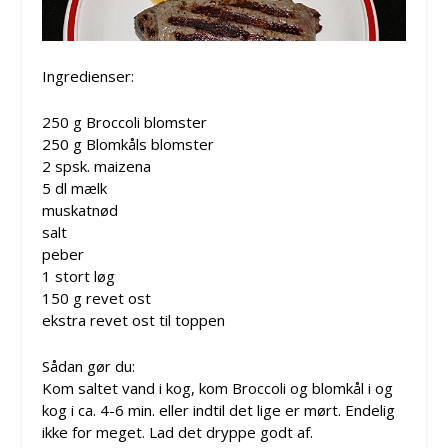
Ingredienser:
250 g Broccoli blomster
250 g Blomkåls blomster
2 spsk. maizena
5 dl mælk
muskatnød
salt
peber
1 stort løg
150 g revet ost
ekstra revet ost til toppen
Sådan gør du:
Kom saltet vand i kog, kom Broccoli og blomkål i og
kog i ca. 4-6 min. eller indtil det lige er mørt. Endelig
ikke for meget. Lad det dryppe godt af.