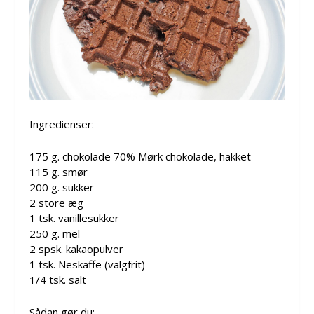
Ingredienser:
175 g. chokolade 70% Mørk chokolade, hakket
115 g. smør
200 g. sukker
2 store æg
1 tsk. vanillesukker
250 g. mel
2 spsk. kakaopulver
1 tsk. Neskaffe (valgfrit)
1/4 tsk. salt
Sådan gør du: