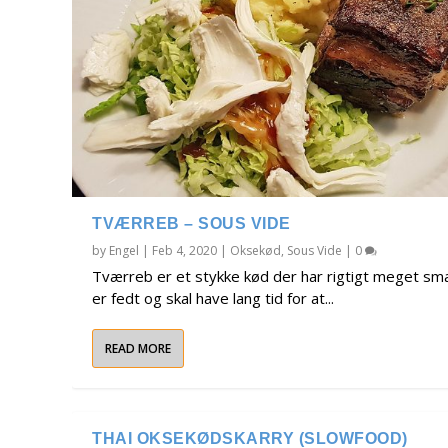
TVÆRREB – SOUS VIDE
by
Engel
|
Feb 4, 2020
|
Oksekød
,
Sous Vide
|
0
Tværreb er et stykke kød der har rigtigt meget s
er fedt og skal have lang tid for at...
READ MORE
THAI OKSEKØDSKARRY (SLOWFOOD)