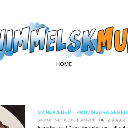
HOME
SVINEKÆBER – RØDVINSBRAISERED
by
Engel
|
Mar 10, 2013
|
Svinekød
|
0
|
Ingredienser: 1,2 kg svinekæber mel salt peb