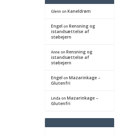
Kaneldrøm
Glenn
on
Engel
Rensning og
on
istandsættelse af
støbejern
Rensning og
Anne
on
istandsættelse af
støbejern
Engel
Mazarinkage –
on
Glutenfri
Mazarinkage –
Linda
on
Glutenfri