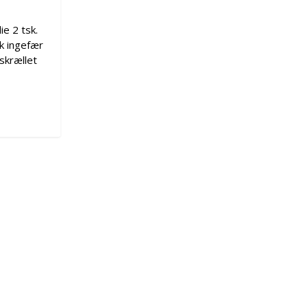
e 2 tsk.
sk ingefær
 skrællet