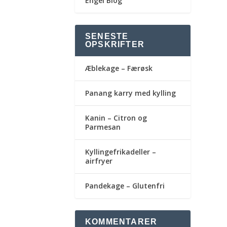
Engel Blog
SENESTE
OPSKRIFTER
Æblekage – Færøsk
Panang karry med kylling
Kanin – Citron og
Parmesan
Kyllingefrikadeller –
airfryer
Pandekage – Glutenfri
KOMMENTARER