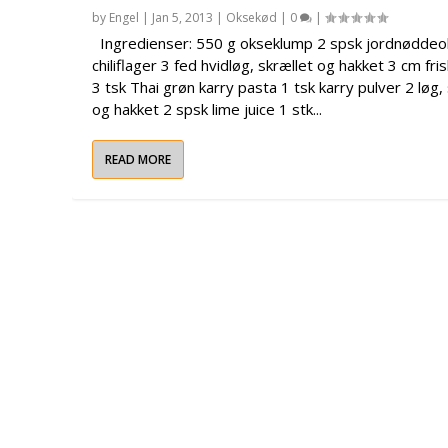
by
Engel
|
Jan 5, 2013
|
Oksekød
|
0
|
Ingredienser: 550 g okseklump 2 spsk jordnøddeoli
chiliflager 3 fed hvidløg, skrællet og hakket 3 cm fri
3 tsk Thai grøn karry pasta 1 tsk karry pulver 2 løg,
og hakket 2 spsk lime juice 1 stk...
READ MORE