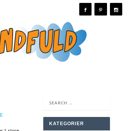
E
KATEGORIER
er 1 store