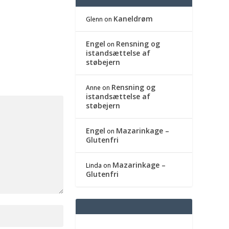
Kaneldrøm
Glenn
on
Engel
Rensning og
on
istandsættelse af
støbejern
Rensning og
Anne
on
istandsættelse af
støbejern
Engel
Mazarinkage –
on
Glutenfri
Mazarinkage –
Linda
on
Glutenfri