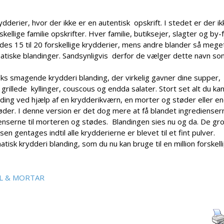
dderier, hvor der ikke er en autentisk opskrift. I stedet er der ik
ellige familie opskrifter. Hver familie, butiksejer, slagter og by-f
ndes 15 til 20 forskellige krydderier, mens andre blander så meg
atiske blandinger. Sandsynligvis derfor de vælger dette navn so
eks smagende krydderi blanding, der virkelig gavner dine supper,
 grillede kyllinger, couscous og endda salater. Stort set alt du k
anding ved hjælp af en krydderikværn, en morter og støder eller e
der. I denne version er det dog mere at få blandet ingredienser
ienserne til morteren og stødes. Blandingen sies nu og da. De gr
 gentages indtil alle krydderierne er blevet til et fint pulver.
isk krydderi blanding, som du nu kan bruge til en million forskelli
L & MORTAR