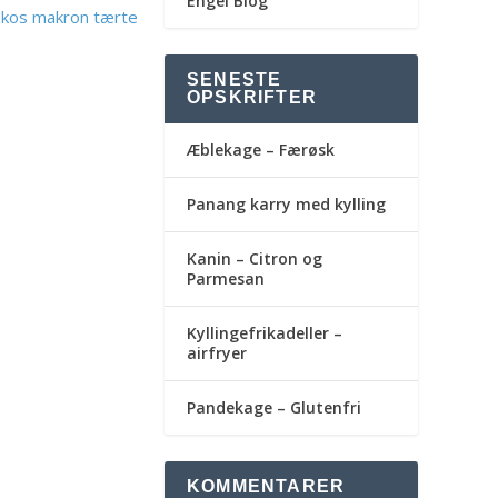
Engel Blog
kos makron tærte
SENESTE
OPSKRIFTER
Æblekage – Færøsk
Panang karry med kylling
Kanin – Citron og
Parmesan
Kyllingefrikadeller –
airfryer
Pandekage – Glutenfri
KOMMENTARER