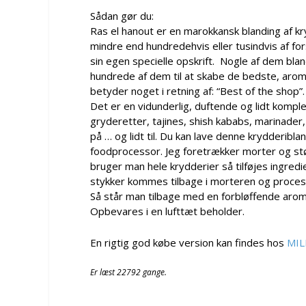
Sådan gør du:
Ras el hanout er en marokkansk blanding af kry
mindre end hundredehvis eller tusindvis af forsk
sin egen specielle opskrift. Nogle af dem bla
hundrede af dem til at skabe de bedste, arom
betyder noget i retning af: “Best of the shop”.
Det er en vidunderlig, duftende og lidt kompl
gryderetter, tajines, shish kababs, marinader,
på … og lidt til. Du kan lave denne krydderibl
foodprocessor. Jeg foretrækker morter og stø
bruger man hele krydderier så tilføjes ingred
stykker kommes tilbage i morteren og processen
Så står man tilbage med en forbløffende aromat
Opbevares i en lufttæt beholder.
En rigtig god købe version kan findes hos
MIL
Er læst 22792 gange.