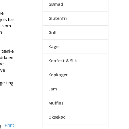
GBmad
ke
Glutenfri
jols har
et som
m
Grill
Kager
an tænke
ndda en
Konfekt & Slik
ne.
ove
Kopkager
ge ting.
Lam
Muffins
Oksekød
Print