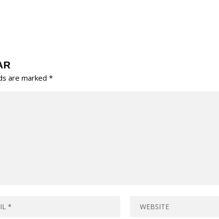
AR
lds are marked
*