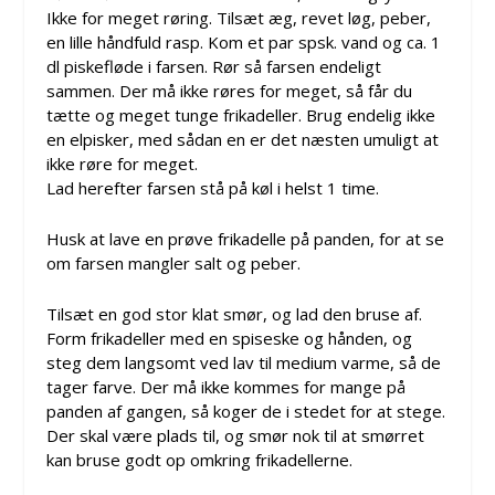
Ikke for meget røring. Tilsæt æg, revet løg, peber,
en lille håndfuld rasp. Kom et par spsk. vand og ca. 1
dl piskefløde i farsen. Rør så farsen endeligt
sammen. Der må ikke røres for meget, så får du
tætte og meget tunge frikadeller. Brug endelig ikke
en elpisker, med sådan en er det næsten umuligt at
ikke røre for meget.
Lad herefter farsen stå på køl i helst 1 time.
Husk at lave en prøve frikadelle på panden, for at se
om farsen mangler salt og peber.
Tilsæt en god stor klat smør, og lad den bruse af.
Form frikadeller med en spiseske og hånden, og
steg dem langsomt ved lav til medium varme, så de
tager farve. Der må ikke kommes for mange på
panden af gangen, så koger de i stedet for at stege.
Der skal være plads til, og smør nok til at smørret
kan bruse godt op omkring frikadellerne.