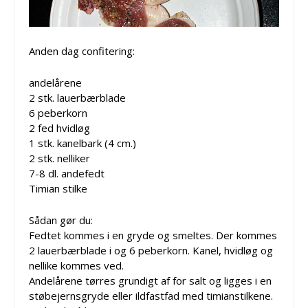
Anden dag confitering:
andelårene
2 stk. lauerbærblade
6 peberkorn
2 fed hvidløg
1 stk. kanelbark (4 cm.)
2 stk. nelliker
7-8 dl. andefedt
Timian stilke
Sådan gør du:
Fedtet kommes i en gryde og smeltes. Der kommes
2 lauerbærblade i og 6 peberkorn. Kanel, hvidløg og
nellike kommes ved.
Andelårene tørres grundigt af for salt og ligges i en
støbejernsgryde eller ildfastfad med timianstilkene.