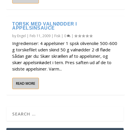
TORSK MED VALNØDDER I
APPELSINSAUCE
by
Engel
|
Feb 11, 2009
|
Fisk
|
0
|
Ingredienser: 4 appelsiner 1 spsk olivenolie 500-600
g torskefilet uden skind 50 g valnødder 2 dl fløde
Sådan gør du: Skær skrællen af to appelsiner, og
skær appelsinkødet i tern. Pres saften ud af de to
sidste appelsiner. Varm...
READ MORE