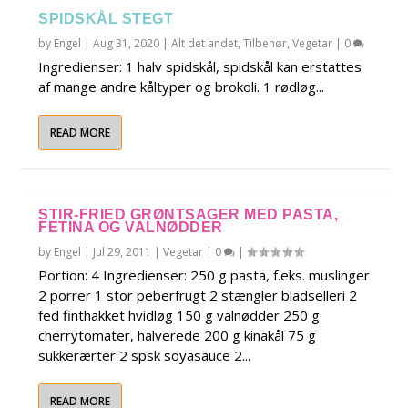
SPIDSKÅL STEGT
by
Engel
|
Aug 31, 2020
|
Alt det andet
,
Tilbehør
,
Vegetar
|
0
Ingredienser: 1 halv spidskål, spidskål kan erstattes
af mange andre kåltyper og brokoli. 1 rødløg...
READ MORE
STIR-FRIED GRØNTSAGER MED PASTA,
FETINA OG VALNØDDER
by
Engel
|
Jul 29, 2011
|
Vegetar
|
0
|
Portion: 4 Ingredienser: 250 g pasta, f.eks. muslinger
2 porrer 1 stor peberfrugt 2 stængler bladselleri 2
fed finthakket hvidløg 150 g valnødder 250 g
cherrytomater, halverede 200 g kinakål 75 g
sukkerærter 2 spsk soyasauce 2...
READ MORE