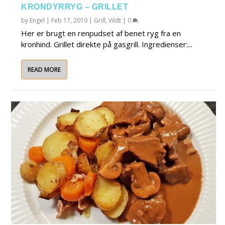
KRONDYRRYG – GRILLET
by
Engel
|
Feb 17, 2019
|
Grill
,
Vildt
|
0
Her er brugt en renpudset af benet ryg fra en
kronhind. Grillet direkte på gasgrill. Ingredienser:...
READ MORE