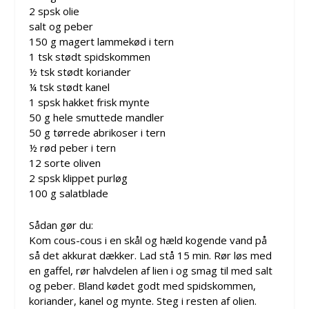
2 spsk olie
salt og peber
150 g magert lammekød i tern
1 tsk stødt spidskommen
½ tsk stødt koriander
¼ tsk stødt kanel
1 spsk hakket frisk mynte
50 g hele smuttede mandler
50 g tørrede abrikoser i tern
½ rød peber i tern
12 sorte oliven
2 spsk klippet purløg
100 g salatblade
Sådan gør du:
Kom cous-cous i en skål og hæld kogende vand på
så det akkurat dækker. Lad stå 15 min. Rør løs med
en gaffel, rør halvdelen af lien i og smag til med salt
og peber. Bland kødet godt med spidskommen,
koriander, kanel og mynte. Steg i resten af olien.