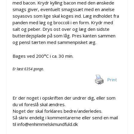
med bacon. Krydr kylling bacon med den ønskede
smags giver, eventuelt smagssæt med en anelse
soyasovs som lige skal koges ind. Læg indholdet fra
panden med løg og broccoli i en form. Krydr med
salt og peber. Drys ost over og læg den sidste
butterdejsplade på som låg. Pres kanten sammen
og pensl tærten med sammenpisket æg.
Bages ved 200°C i ca. 30 min.
Er læst 6354 gange.
Print
Er der noget i opskriften der undrer dig, eller som
du vil foreslå skal ændres.
Noget der skal forklares bedre/anderledes.
Så skriv endelig i kommentarerne eller send en mail
til info@enhimmelskmundfuld.dk