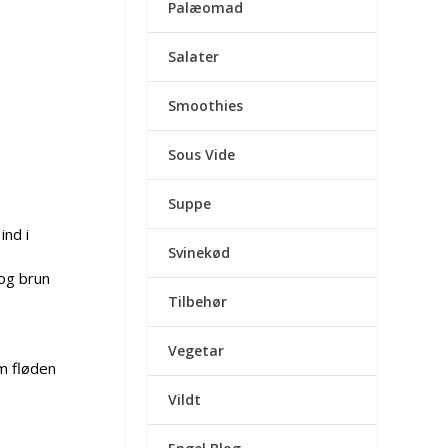
Palæomad
Salater
Smoothies
Sous Vide
Suppe
ind i
Svinekød
 og brun
Tilbehør
Vegetar
m fløden
Vildt