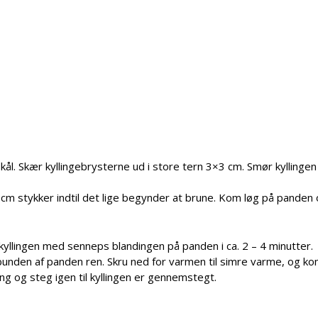
skål. Skær kyllingebrysterne ud i store tern 3×3 cm. Smør kyllingen 
cm stykker indtil det lige begynder at brune. Kom løg på panden
 kyllingen med senneps blandingen på panden i ca. 2 – 4 minutter.
unden af panden ren. Skru ned for varmen til simre varme, og ko
ang og steg igen til kyllingen er gennemstegt.