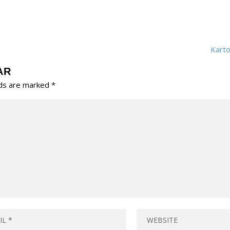
Karto
AR
lds are marked
*