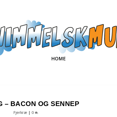
HOME
G – BACON OG SENNEP
Fjerkræ
|
0