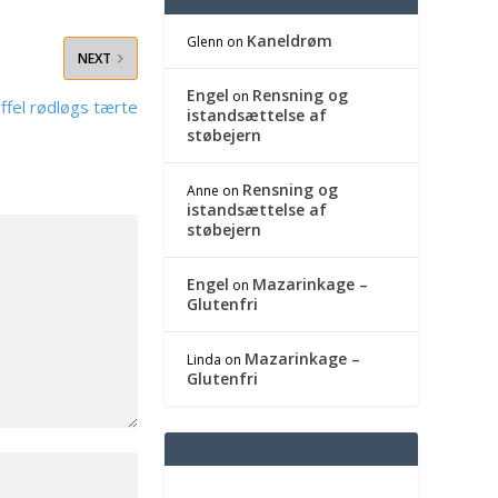
Kaneldrøm
Glenn
on
NEXT
Engel
Rensning og
on
ffel rødløgs tærte
istandsættelse af
støbejern
Rensning og
Anne
on
istandsættelse af
støbejern
Engel
Mazarinkage –
on
Glutenfri
Mazarinkage –
Linda
on
Glutenfri