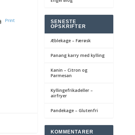
Engel Blog
Print
SENESTE
OPSKRIFTER
Æblekage – Færøsk
Panang karry med kylling
Kanin – Citron og
Parmesan
Kyllingefrikadeller –
airfryer
Pandekage – Glutenfri
KOMMENTARER