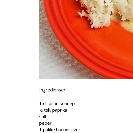
Ingredienser:
1 dl. dijon sennep
½ tsk. paprika
salt
peber
1 pakke baconskiver