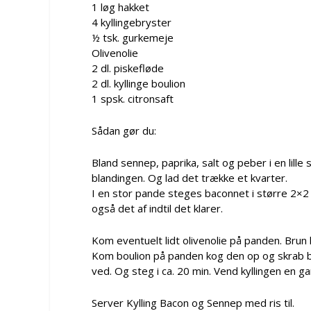
1 løg hakket
4 kyllingebryster
½ tsk. gurkemeje
Olivenolie
2 dl. piskefløde
2 dl. kyllinge boulion
1 spsk. citronsaft
Sådan gør du:
Bland sennep, paprika, salt og peber i en lille 
blandingen. Og lad det trække et kvarter.
I en stor pande steges baconnet i større 2×2 
også det af indtil det klarer.
Kom eventuelt lidt olivenolie på panden. Brun
Kom boulion på panden kog den op og skrab b
ved. Og steg i ca. 20 min. Vend kyllingen en g
Server Kylling Bacon og Sennep med ris til.