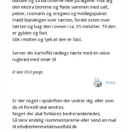
bunden og så kartoflerne hele på løgene. Pisk æg
den ekstra blomme og fløde sammen med salt,
peber, rosmarin og oregano og hvidløgspulver.
Hæld blandingen over tærten, fordel osten over
tærten og bag den i ovnen i ca. 35 minutter. Til den
er gylden og fast.
Stik i midten og tjek at den er fast.
Server din Kartoffel rødløgs tærte med en skive
rugbrød med smør til.
Er læst 3532 gange.
Print
Er der noget i opskriften der undrer dig, eller som
du vil foreslå skal ændres.
Noget der skal forklares bedre/anderledes.
Så skriv endelig i kommentarerne eller send en mail
til info@enhimmelskmundfuld.dk