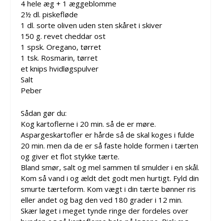
4 hele æg + 1 æggeblomme
2½ dl. piskefløde
1 dl. sorte oliven uden sten skåret i skiver
150 g. revet cheddar ost
1 spsk. Oregano, tørret
1 tsk. Rosmarin, tørret
et knips hvidløgspulver
Salt
Peber
Sådan gør du:
Kog kartoflerne i 20 min. så de er møre.
Aspargeskartofler er hårde så de skal koges i fulde
20 min. men da de er så faste holde formen i tærten
og giver et flot stykke tærte.
Bland smør, salt og mel sammen til smulder i en skål.
Kom så vand i og ældt det godt men hurtigt. Fyld din
smurte tærteform. Kom vægt i din tærte bønner ris
eller andet og bag den ved 180 grader i 12 min.
Skær løget i meget tynde ringe der fordeles over