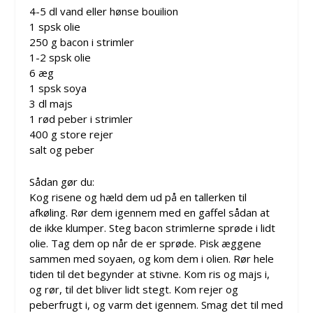
4-5 dl vand eller hønse bouilion
1 spsk olie
250 g bacon i strimler
1-2 spsk olie
6 æg
1 spsk soya
3 dl majs
1 rød peber i strimler
400 g store rejer
salt og peber
Sådan gør du:
Kog risene og hæld dem ud på en tallerken til
afkøling. Rør dem igennem med en gaffel sådan at
de ikke klumper. Steg bacon strimlerne sprøde i lidt
olie. Tag dem op når de er sprøde. Pisk æggene
sammen med soyaen, og kom dem i olien. Rør hele
tiden til det begynder at stivne. Kom ris og majs i,
og rør, til det bliver lidt stegt. Kom rejer og
peberfrugt i, og varm det igennem. Smag det til med