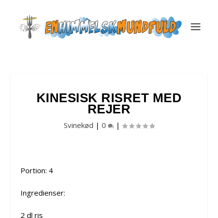
KINESISK RISRET MED
REJER
Svinekød
|
0
|
Portion: 4
Ingredienser:
2 dl ris