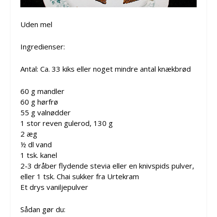
Uden mel
Ingredienser:
Antal: Ca. 33 kiks eller noget mindre antal knækbrød
60 g mandler
60 g hørfrø
55 g valnødder
1 stor reven gulerod, 130 g
2 æg
½ dl vand
1 tsk. kanel
2-3 dråber flydende stevia eller en knivspids pulver,
eller 1 tsk. Chai sukker fra Urtekram
Et drys vaniljepulver
Sådan gør du: