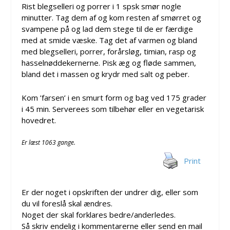
Rist blegselleri og porrer i 1 spsk smør nogle
minutter. Tag dem af og kom resten af smørret og
svampene på og lad dem stege til de er færdige
med at smide væske. Tag det af varmen og bland
med blegselleri, porrer, forårsløg, timian, rasp og
hasselnøddekernerne. Pisk æg og fløde sammen,
bland det i massen og krydr med salt og peber.
Kom ’farsen’ i en smurt form og bag ved 175 grader
i 45 min. Serverees som tilbehør eller en vegetarisk
hovedret.
Er læst 1063 gange.
Print
Er der noget i opskriften der undrer dig, eller som
du vil foreslå skal ændres.
Noget der skal forklares bedre/anderledes.
Så skriv endelig i kommentarerne eller send en mail