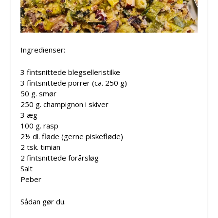
Ingredienser:
3 fintsnittede blegselleristilke
3 fintsnittede porrer (ca. 250 g)
50 g. smør
250 g. champignon i skiver
3 æg
100 g. rasp
2½ dl. fløde (gerne piskefløde)
2 tsk. timian
2 fintsnittede forårsløg
Salt
Peber
Sådan gør du.