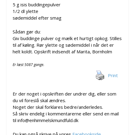
5 g isis buddingepulver
1/2 dl ylette
sødemiddel efter smag
Sådan gør du:
Giv buddinge pulver og mælk et hurtigt opkog. Stilles
til af køling. Rør ylette og sødemiddel i når det er
helt koldt. Opskrift indsendt af Marita, Bornholm
Er læst 5087 gange.
Print
Er der noget i opskriften der undrer dig, eller som
du vil foreslå skal ændres.
Noget der skal forklares bedre/anderledes.
Så skriv endelig i kommentarerne eller send en mail
til info@enhimmelskmundfuld.dk
Du kan også skrive på vores
Facebookside