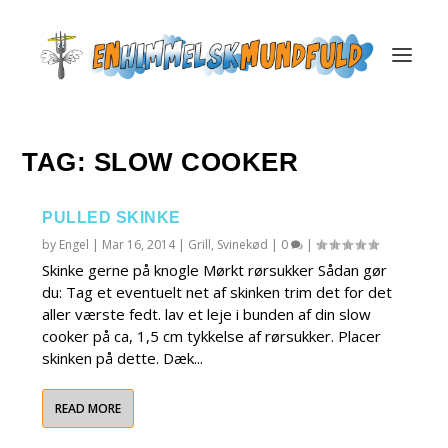
TAG:
SLOW COOKER
PULLED SKINKE
by
Engel
|
Mar 16, 2014
|
Grill
,
Svinekød
|
0
|
Skinke gerne på knogle Mørkt rørsukker Sådan gør
du: Tag et eventuelt net af skinken trim det for det
aller værste fedt. lav et leje i bunden af din slow
cooker på ca, 1,5 cm tykkelse af rørsukker. Placer
skinken på dette. Dæk...
READ MORE