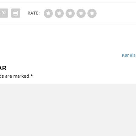
RATE:
Kanels
AR
lds are marked
*