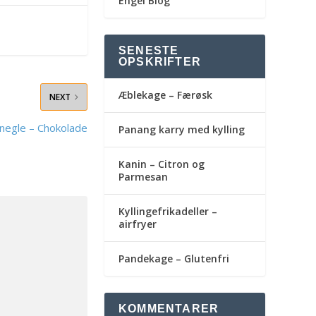
Engel Blog
SENESTE
OPSKRIFTER
Æblekage – Færøsk
NEXT
negle – Chokolade
Panang karry med kylling
Kanin – Citron og
Parmesan
Kyllingefrikadeller –
airfryer
Pandekage – Glutenfri
KOMMENTARER