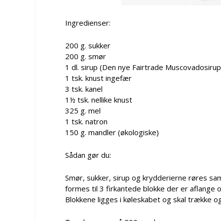
Ingredienser:
200 g. sukker
200 g. smør
1 dl. sirup (Den nye Fairtrade Muscovadosirup
1 tsk. knust ingefær
3 tsk. kanel
1½ tsk. nellike knust
325 g. mel
1 tsk. natron
150 g. mandler (økologiske)
Sådan gør du:
Smør, sukker, sirup og krydderierne røres s
formes til 3 firkantede blokke der er aflange o
Blokkene ligges i køleskabet og skal trække o