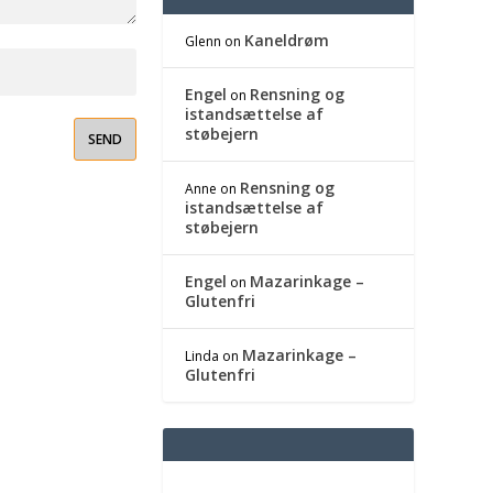
Kaneldrøm
Glenn
on
Engel
Rensning og
on
istandsættelse af
støbejern
Rensning og
Anne
on
istandsættelse af
støbejern
Engel
Mazarinkage –
on
Glutenfri
Mazarinkage –
Linda
on
Glutenfri