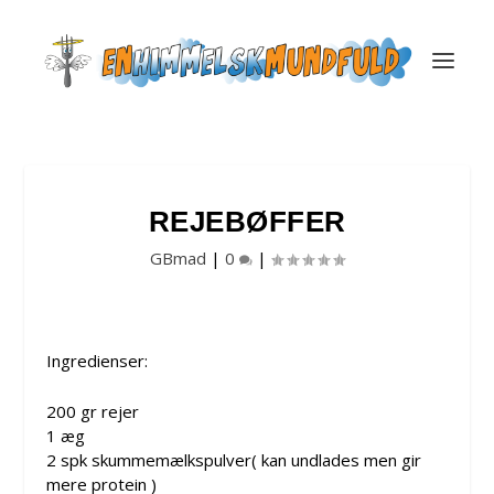
REJEBØFFER
GBmad
|
0
|
Ingredienser:
200 gr rejer
1 æg
2 spk skummemælkspulver( kan undlades men gir
mere protein )