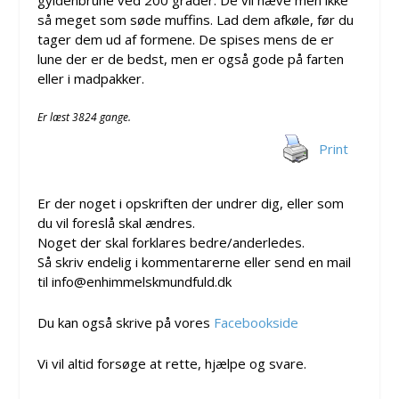
gyldenbrune ved 200 grader. De vil hæve men ikke
så meget som søde muffins. Lad dem afkøle, før du
tager dem ud af formene. De spises mens de er
lune der er de bedst, men er også gode på farten
eller i madpakker.
Er læst 3824 gange.
Print
Er der noget i opskriften der undrer dig, eller som
du vil foreslå skal ændres.
Noget der skal forklares bedre/anderledes.
Så skriv endelig i kommentarerne eller send en mail
til info@enhimmelskmundfuld.dk
Du kan også skrive på vores
Facebookside
Vi vil altid forsøge at rette, hjælpe og svare.