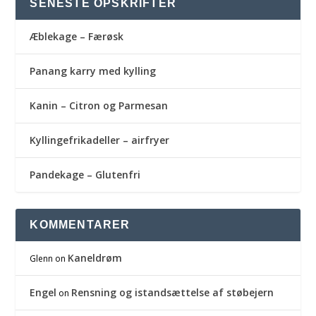
SENESTE OPSKRIFTER
Æblekage – Færøsk
Panang karry med kylling
Kanin – Citron og Parmesan
Kyllingefrikadeller – airfryer
Pandekage – Glutenfri
KOMMENTARER
Kaneldrøm
Glenn
on
Engel
Rensning og istandsættelse af støbejern
on