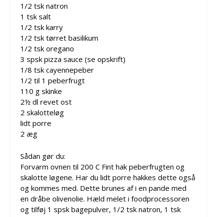
1/2 tsk natron
1 tsk salt
1/2 tsk karry
1/2 tsk tørret basilikum
1/2 tsk oregano
3 spsk pizza sauce (se opskrift)
1/8 tsk cayennepeber
1/2 til 1 peberfrugt
110 g skinke
2½ dl revet ost
2 skalotteløg
lidt porre
2 æg
Sådan gør du:
Forvarm ovnen til 200 C Fint hak peberfrugten og
skalotte løgene. Har du lidt porre hakkes dette også
og kommes med. Dette brunes af i en pande med
en dråbe olivenolie. Hæld melet i foodprocessoren
og tilføj 1 spsk bagepulver, 1/2 tsk natron, 1 tsk