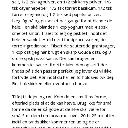
salt, 1/2 tsk løgpulver, en 1/2 tsk karry pulver, 1/8
tsk cayennepeber, 1/2 tsk tørret basilikum, 1/2 tsk
tørret oregano og 1 2 tsk sød paprika pulver.
Læg låg på og pulser et par gange for at blande det
hele. I en skål blandes 1 kop yoghurt med 4 spsk
smeltet smør. Tilsæt to æg og pisk let, indtil det
hele er samlet. Hæld det i foodprocessoren, de
tørre ingredienser. Tilsæt de sauterede grøntsager,
1 kop ost (jeg har brugt en skarp Gouda ost), og 3
store spsk pizza sauce. Der kan bruges en
kommerciel sauce til dette. Men den opskrift der
findes på siden passer perfekt. Jeg lover du vil ikke
fortryde det. Rør indtil du har en forholdsvis tyk dej.
Fint hak skinken eller eventuelt chorizo.
Tilføj til dejen og rør. Kom dejen i muffins forme,
efterlad plads til at de kan hæve. Brug ikke for små
forme da de er så gode at de ikke skal være for
små. Sæt dem i en forvarmet ovn i 20 til 25 minutter,
indtil en tandstikker kommer ren ud og de er