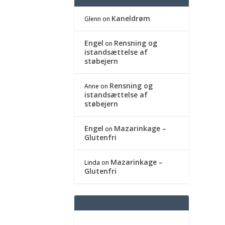
Kaneldrøm
Glenn
on
Engel
Rensning og
on
istandsættelse af
støbejern
Rensning og
Anne
on
istandsættelse af
støbejern
Engel
Mazarinkage –
on
Glutenfri
Mazarinkage –
Linda
on
Glutenfri