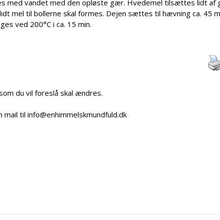
es med vandet med den opløste gær. Hvedemel tilsættes lidt af
t mel til bollerne skal formes. Dejen sættes til hævning ca. 45 m
ges ved 200°C i ca. 15 min.
 som du vil foreslå skal ændres.
n mail til info@enhimmelskmundfuld.dk