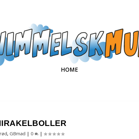
HOME
IRAKELBOLLER
rød
,
GBmad
|
0
|