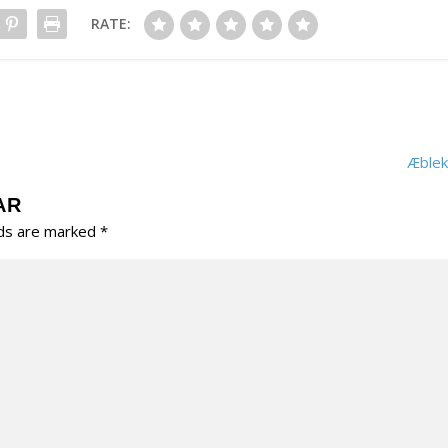
RATE:
Æblek
AR
lds are marked
*