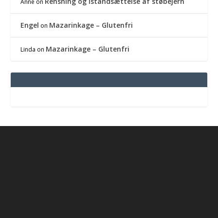
Rensning og istandsættelse af støbejern
Anne
on
Engel
Mazarinkage – Glutenfri
on
Mazarinkage – Glutenfri
Linda
on