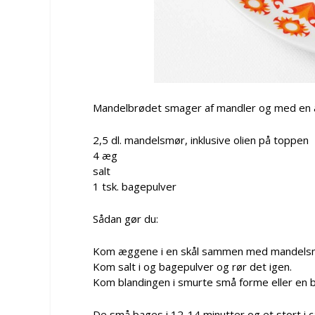
Mandelbrødet smager af mandler og med en 
2,5 dl. mandelsmør, inklusive olien på toppen
4 æg
salt
1 tsk. bagepulver
Sådan gør du:
Kom æggene i en skål sammen med mandelsmøre
Kom salt i og bagepulver og rør det igen.
Kom blandingen i smurte små forme eller en 
De små bages i 12-14 minutter og et stort i c