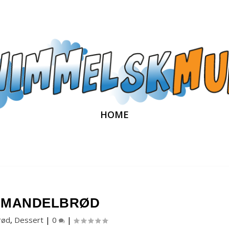
HOME
MANDELBRØD
rød
,
Dessert
|
0
|