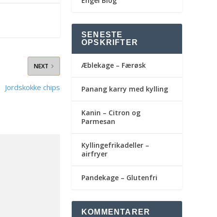
Engel Blog
SENESTE
OPSKRIFTER
Æblekage – Færøsk
NEXT
Jordskokke chips
Panang karry med kylling
Kanin – Citron og
Parmesan
Kyllingefrikadeller –
airfryer
Pandekage – Glutenfri
KOMMENTARER