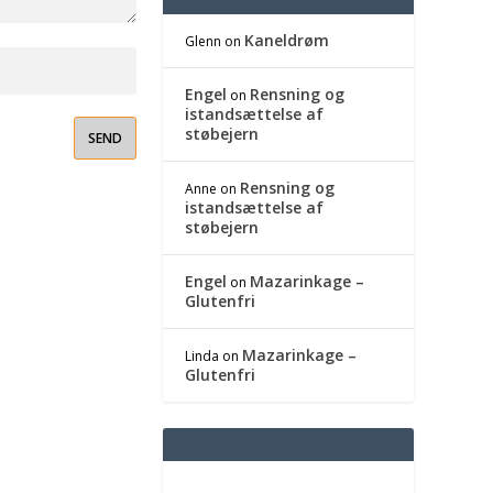
Kaneldrøm
Glenn
on
Engel
Rensning og
on
istandsættelse af
støbejern
Rensning og
Anne
on
istandsættelse af
støbejern
Engel
Mazarinkage –
on
Glutenfri
Mazarinkage –
Linda
on
Glutenfri