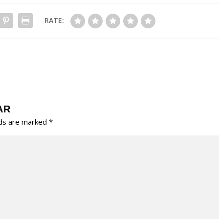
RATE:
AR
lds are marked
*