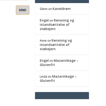
Kaneldrøm
Glenn
on
Engel
Rensning og
on
istandsættelse af
støbejern
Rensning og
Anne
on
istandsættelse af
støbejern
Engel
Mazarinkage –
on
Glutenfri
Mazarinkage –
Linda
on
Glutenfri