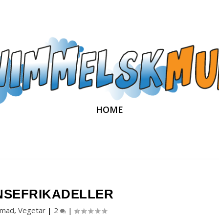
HOME
NSEFRIKADELLER
mad
,
Vegetar
|
2
|