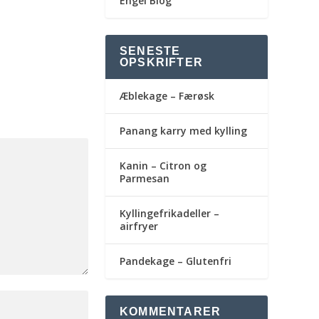
Engel Blog
SENESTE
OPSKRIFTER
Æblekage – Færøsk
Panang karry med kylling
Kanin – Citron og
Parmesan
Kyllingefrikadeller –
airfryer
Pandekage – Glutenfri
KOMMENTARER