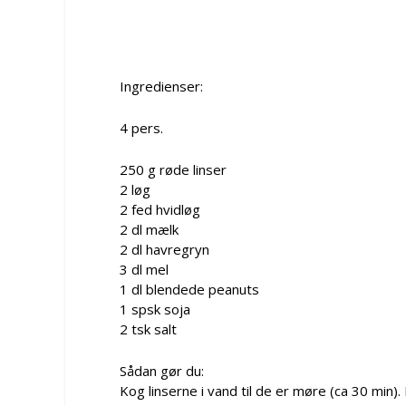
Ingredienser:
4 pers.
250 g røde linser
2 løg
2 fed hvidløg
2 dl mælk
2 dl havregryn
3 dl mel
1 dl blendede peanuts
1 spsk soja
2 tsk salt
Sådan gør du:
Kog linserne i vand til de er møre (ca 30 min)