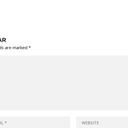
AR
lds are marked
*