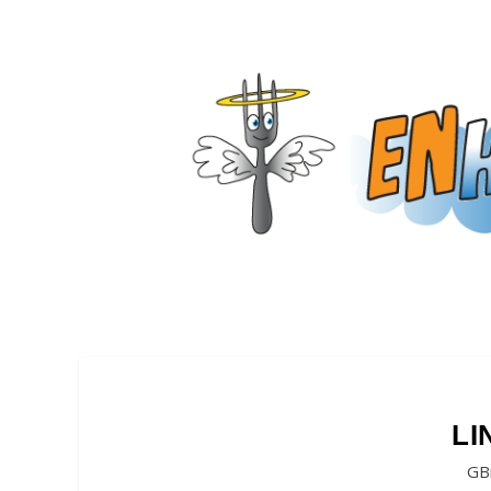
LI
GB