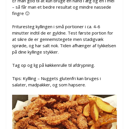
Er man god til at kun bruge en hånd i æg og en i mel
– så får man et bedre resultat og mindre nassede
fingre 🙂
Frituresteg kyllingen i små portioner i ca. 4-6
minutter indtil de er gyldne. Test første portion for
at sikre de er gennemstegete men stadigvæk
sprøde, og har salt nok. Tiden afhænger af tykkelsen
på dine kyllinge stykker.
Tag op og lig på køkkenrulle til afdrypning.
Tips: Kyllling – Nuggets glutenfri kan bruges i
salater, madpakker, og som hapsere.