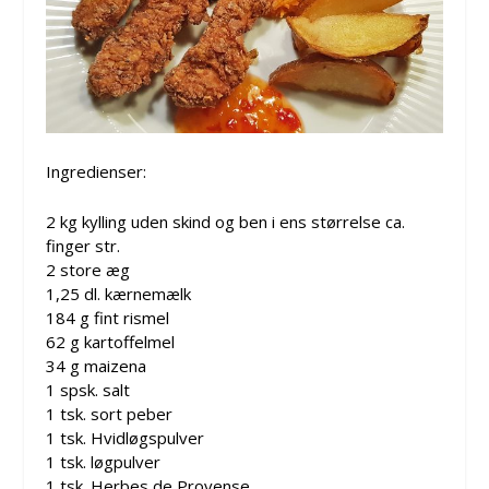
Ingredienser:
2 kg kylling uden skind og ben i ens størrelse ca.
finger str.
2 store æg
1,25 dl. kærnemælk
184 g fint rismel
62 g kartoffelmel
34 g maizena
1 spsk. salt
1 tsk. sort peber
1 tsk. Hvidløgspulver
1 tsk. løgpulver
1 tsk. Herbes de Provense