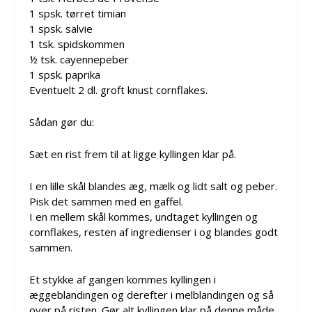
1 spsk. tørret timian
1 spsk. salvie
1 tsk. spidskommen
½ tsk. cayennepeber
1 spsk. paprika
Eventuelt 2 dl. groft knust cornflakes.
Sådan gør du:
Sæt en rist frem til at ligge kyllingen klar på.
I en lille skål blandes æg, mælk og lidt salt og peber.
Pisk det sammen med en gaffel.
I en mellem skål kommes, undtaget kyllingen og
cornflakes, resten af ingredienser i og blandes godt
sammen.
Et stykke af gangen kommes kyllingen i
æggeblandingen og derefter i melblandingen og så
over på risten. Gør alt kyllingen klar på denne måde