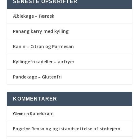
SENESTE OPSKRIFTER
Æblekage – Færøsk
Panang karry med kylling
Kanin – Citron og Parmesan
Kyllingefrikadeller – airfryer
Pandekage – Glutenfri
KOMMENTARER
Kaneldrøm
Glenn
on
Engel
Rensning og istandsættelse af støbejern
on