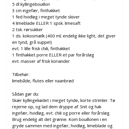
5 dl kyllingebouillon
3 cm ingefær, finthakket
1 fed hvidløg i meget tynde skiver
4 limeblade ELLER 1 spsk. limesaft
2 tsk. rørsukker
1 ds. kokosmælk (400 ml; endelig ikke light, det giver
en tynd, grå suppe!)
evt. 1 lille frisk chili, finthakket
1 finthakket porre ELLER et par forårsløg
evt. masser af frisk koriander
Tilbehør:
limebåde, flutes eller naanbrød
Sådan gør du:
Skær kyllingekødet i meget tynde, korte strimler. Tø
rejerne op, og lad dem dryppe af. Snit og hak
ingefær, hvidløg, evt. chili og porre eller forårsløg.
Brug endelig alt det grønne. Kom bouillonen i en
gryde sammen med ingefær, hvidløg, limeblade og