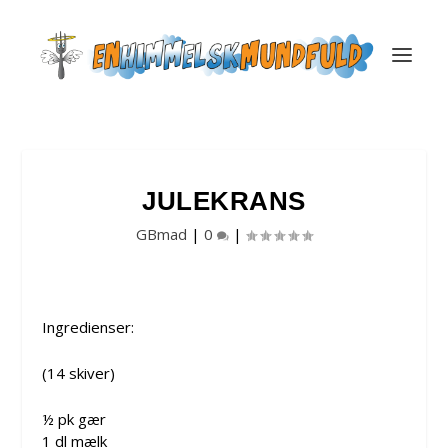
JULEKRANS
GBmad
|
0
|
Ingredienser:
(14 skiver)
½ pk gær
1 dl mælk