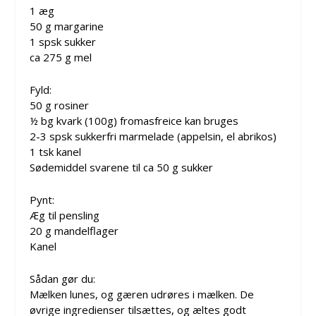
1 æg
50 g margarine
1 spsk sukker
ca 275 g mel
Fyld:
50 g rosiner
½ bg kvark (100g) fromasfreice kan bruges
2-3 spsk sukkerfri marmelade (appelsin, el abrikos)
1 tsk kanel
Sødemiddel svarene til ca 50 g sukker
Pynt:
Æg til pensling
20 g mandelflager
Kanel
Sådan gør du:
Mælken lunes, og gæren udrøres i mælken. De
øvrige ingredienser tilsættes, og æltes godt