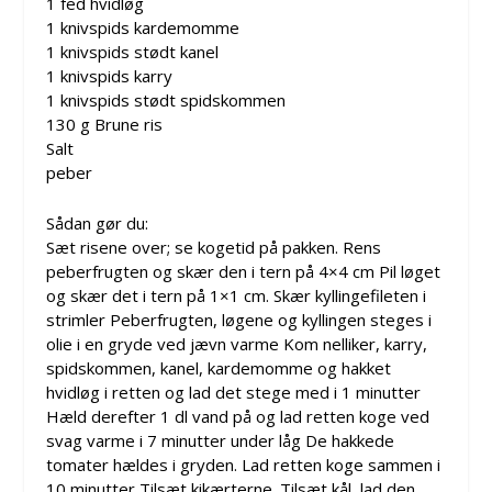
1 fed hvidløg
1 knivspids kardemomme
1 knivspids stødt kanel
1 knivspids karry
1 knivspids stødt spidskommen
130 g Brune ris
Salt
peber
Sådan gør du:
Sæt risene over; se kogetid på pakken. Rens
peberfrugten og skær den i tern på 4×4 cm Pil løget
og skær det i tern på 1×1 cm. Skær kyllingefileten i
strimler Peberfrugten, løgene og kyllingen steges i
olie i en gryde ved jævn varme Kom nelliker, karry,
spidskommen, kanel, kardemomme og hakket
hvidløg i retten og lad det stege med i 1 minutter
Hæld derefter 1 dl vand på og lad retten koge ved
svag varme i 7 minutter under låg De hakkede
tomater hældes i gryden. Lad retten koge sammen i
10 minutter Tilsæt kikærterne. Tilsæt kål, lad den