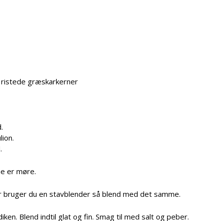
er ristede græskarkerner
.
ion.
.
ne er møre.
ller bruger du en stavblender så blend med det samme.
 Blend indtil glat og fin. Smag til med salt og peber.