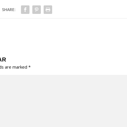
SHARE:
AR
lds are marked
*