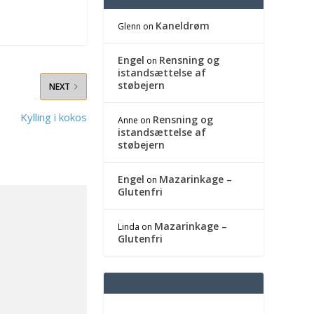
Kaneldrøm
Glenn
on
Engel
Rensning og
on
istandsættelse af
støbejern
NEXT
Kylling i kokos
Rensning og
Anne
on
istandsættelse af
støbejern
Engel
Mazarinkage –
on
Glutenfri
Mazarinkage –
Linda
on
Glutenfri