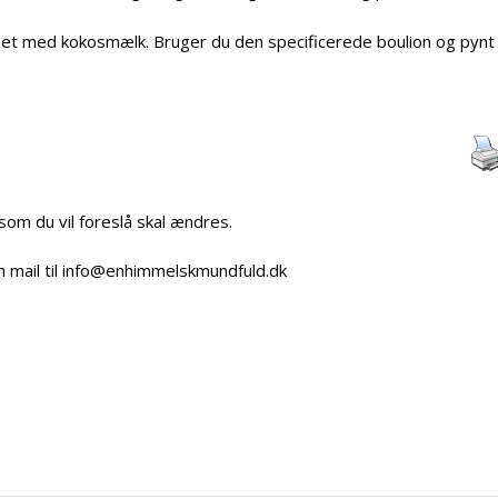
pet med kokosmælk. Bruger du den specificerede boulion og pynt
 som du vil foreslå skal ændres.
n mail til info@enhimmelskmundfuld.dk