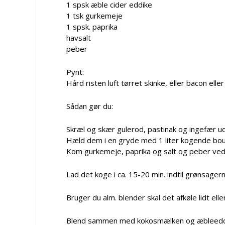
1 spsk æble cider eddike
1 tsk gurkemeje
1 spsk. paprika
havsalt
peber
Pynt:
Hård risten luft tørret skinke, eller bacon ell
Sådan gør du:
Skræl og skær gulerod, pastinak og ingefær ud
Hæld dem i en gryde med 1 liter kogende boul
Kom gurkemeje, paprika og salt og peber ved
Lad det koge i ca. 15-20 min. indtil grønsager
Bruger du alm. blender skal det afkøle lidt e
Blend sammen med kokosmælken og æbleeddiken.