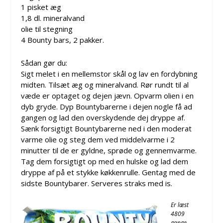
1 pisket æg
1,8 dl. mineralvand
olie til stegning
4 Bounty bars, 2 pakker.
Sådan gør du:
Sigt melet i en mellemstor skål og lav en fordybning
midten. Tilsæt æg og mineralvand. Rør rundt til al
væde er optaget og dejen jævn. Opvarm olien i en
dyb gryde. Dyp Bountybarerne i dejen nogle få ad
gangen og lad den overskydende dej dryppe af.
Sænk forsigtigt Bountybarerne ned i den moderat
varme olie og steg dem ved middelvarme i 2
minutter til de er gyldne, sprøde og gennemvarme.
Tag dem forsigtigt op med en hulske og lad dem
dryppe af på et stykke køkkenrulle. Gentag med de
sidste Bountybarer. Serveres straks med is.
Er læst
4809
gange.