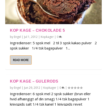
KOP KAGE – CHOKOLADE 5
by
Engel
|
Jul 1, 2012
|
Kopkager
|
0
Ingredienser: 5 spsk mel 2 til 3 spsk kakao pulver 2
spsk sukker 1/4 tsk bagepulver 1...
READ MORE
KOP KAGE – GULERODS
by
Engel
|
Jun 29, 2012
|
Kopkager
|
0
|
Ingredienser: 6 spsk mel 2 spsk sukker (brun eller
hvid afhængigt af din smag) 1/4 tsk bagepulver 1
knivspids salt 1/4 tsk kanel 1 knivspids revet