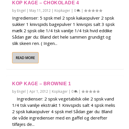
KOP KAGE – CHOKOLADE 4
by
Engel
|
May 11, 2012
|
Kopkager
|
0
|
Ingredienser: 5 spsk mel 2 spsk kakaopulver 2 spsk
sukker 1 knivspids bagepulver 1 knivspis salt 3 spsk
mælk 2 spsk olie 1/4 tsk vanilje 1/4 tsk hvid eddike
Sådan gør du: Bland det hele sammen grundigt og
slik skeen ren. ( Ingen...
READ MORE
KOP KAGE – BROWNIE 1
by
Engel
|
Apr 1, 2012
|
Kopkager
|
0
|
Ingredienser: 2 spsk vegetabilsk olie 2 spsk vand
1/4 tsk vanilje ekstrakt 1 Knivspids salt 4 spsk melis
2 spsk kakaopulver 4 spsk mel Sådan gør du: Bland
de våde ingredienser med en gaffel og derefter
tilføjes de...