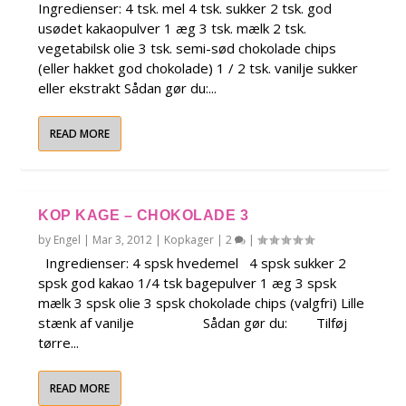
Ingredienser: 4 tsk. mel 4 tsk. sukker 2 tsk. god
usødet kakaopulver 1 æg 3 tsk. mælk 2 tsk.
vegetabilsk olie 3 tsk. semi-sød chokolade chips
(eller hakket god chokolade) 1 / 2 tsk. vanilje sukker
eller ekstrakt Sådan gør du:...
READ MORE
KOP KAGE – CHOKOLADE 3
by
Engel
|
Mar 3, 2012
|
Kopkager
|
2
|
Ingredienser: 4 spsk hvedemel 4 spsk sukker 2
spsk god kakao 1/4 tsk bagepulver 1 æg 3 spsk
mælk 3 spsk olie 3 spsk chokolade chips (valgfri) Lille
stænk af vanilje Sådan gør du: Tilføj
tørre...
READ MORE