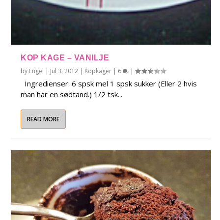
KOP KAGE – VANILJE
by
Engel
|
Jul 3, 2012
|
Kopkager
|
6
|
Ingredienser: 6 spsk mel 1 spsk sukker (Eller 2 hvis
man har en sødtand.) 1/2 tsk...
READ MORE