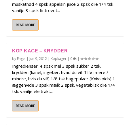
muskatnød 4 spsk appelsin juice 2 spsk olie 1/4 tsk
vanilje 3 spsk fintrevet...
READ MORE
KOP KAGE – KRYDDER
by
Engel
|
Jun 9, 2012
|
Kopkager
|
0
|
Ingredienser: 4 spsk mel 3 spsk sukker 2 tsk.
krydderi (kanel, ingefær, hvad du vil. Tilføj mere /
mindre, hvis du vil!) 1/8 tsk bagepulver (Knivspids) 1
æggehvide 3 spsk mælk 2 spsk. vegetabilsk olie 1/4
tsk. vanilje ekstrakt...
READ MORE