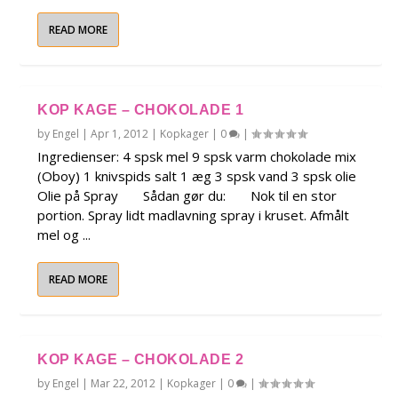
READ MORE
KOP KAGE – CHOKOLADE 1
by
Engel
|
Apr 1, 2012
|
Kopkager
|
0
|
Ingredienser: 4 spsk mel 9 spsk varm chokolade mix
(Oboy) 1 knivspids salt 1 æg 3 spsk vand 3 spsk olie
Olie på Spray Sådan gør du: Nok til en stor
portion. Spray lidt madlavning spray i kruset. Afmålt
mel og ...
READ MORE
KOP KAGE – CHOKOLADE 2
by
Engel
|
Mar 22, 2012
|
Kopkager
|
0
|