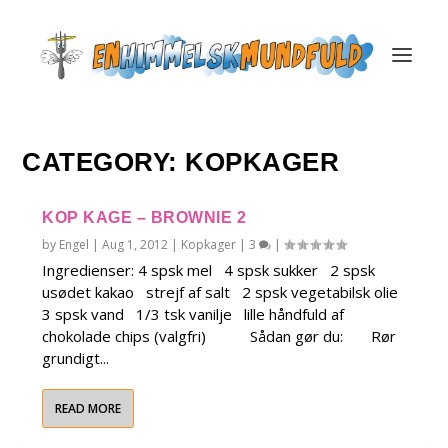
CATEGORY:
KOPKAGER
KOP KAGE – BROWNIE 2
by
Engel
|
Aug 1, 2012
|
Kopkager
|
3
|
Ingredienser: 4 spsk mel 4 spsk sukker 2 spsk
usødet kakao strejf af salt 2 spsk vegetabilsk olie
3 spsk vand 1/3 tsk vanilje lille håndfuld af
chokolade chips (valgfri) Sådan gør du: Rør
grundigt...
READ MORE