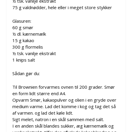
½ tsk. vanilje ekstrakt
75 g valdnødder, hele eller i meget store stykker
Glasuren:
60 g smør
½ dl. kærnemælk
15 g kakao
300 g flormelis
½ tsk. vanilje ekstrakt
1 knips salt
Sådan gør du:
Til Brownien forvarmes ovnen til 200 grader. Smør
en form lidt større end A4.
Opvarm Smør, kakaopulver og olien i en gryde over
medium varme. Lad det komme i kog og tag det så
af varmen. og lad det køle lidt.
Sigt melet, natron i en skål sammen med salt.
I en anden skål blandes sukker, æg kærnemælk og