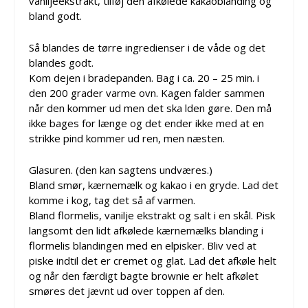
vaniljeekstrakt, tilføj den afkølede kakaoblanding og
bland godt.
Så blandes de tørre ingredienser i de våde og det
blandes godt.
Kom dejen i bradepanden. Bag i ca. 20 – 25 min. i
den 200 grader varme ovn. Kagen falder sammen
når den kommer ud men det ska lden gøre. Den må
ikke bages for længe og det ender ikke med at en
strikke pind kommer ud ren, men næsten.
Glasuren. (den kan sagtens undværes.)
Bland smør, kærnemælk og kakao i en gryde. Lad det
komme i kog, tag det så af varmen.
Bland flormelis, vanilje ekstrakt og salt i en skål. Pisk
langsomt den lidt afkølede kærnemælks blanding i
flormelis blandingen med en elpisker. Bliv ved at
piske indtil det er cremet og glat. Lad det afkøle helt
og når den færdigt bagte brownie er helt afkølet
smøres det jævnt ud over toppen af den.