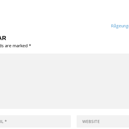
Rågeunge
AR
lds are marked
*