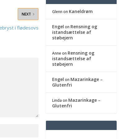
Kaneldrøm
Glenn
on
NEXT
Engel
Rensning og
on
bryst i flødesovs
istandsættelse af
støbejern
Rensning og
Anne
on
istandsættelse af
støbejern
Engel
Mazarinkage –
on
Glutenfri
Mazarinkage –
Linda
on
Glutenfri