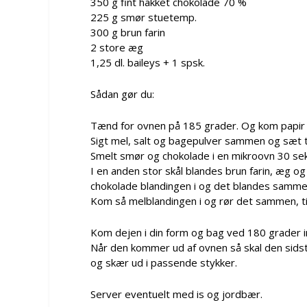
350 g fint hakket chokolade 70 %
225 g smør stuetemp.
300 g brun farin
2 store æg
1,25 dl. baileys + 1 spsk.
Sådan gør du:
Tænd for ovnen på 185 grader. Og kom papir 
Sigt mel, salt og bagepulver sammen og sæt t
Smelt smør og chokolade i en mikroovn 30 se
I en anden stor skål blandes brun farin, æg 
chokolade blandingen i og det blandes sammen, 
Kom så melblandingen i og rør det sammen, til 
Kom dejen i din form og bag ved 180 grader i
Når den kommer ud af ovnen så skal den sidst
og skær ud i passende stykker.
Server eventuelt med is og jordbær.