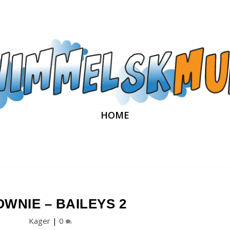
HOME
WNIE – BAILEYS 2
Kager
|
0