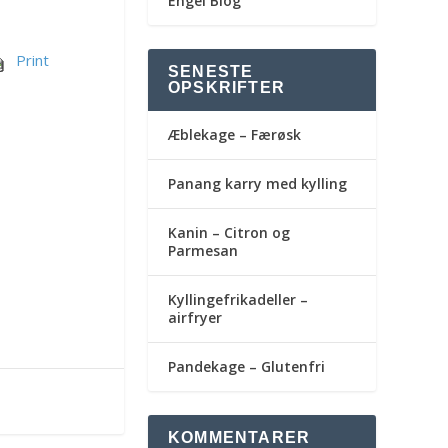
Engel Blog
Print
SENESTE
OPSKRIFTER
Æblekage – Færøsk
Panang karry med kylling
Kanin – Citron og
Parmesan
Kyllingefrikadeller –
airfryer
Pandekage – Glutenfri
KOMMENTARER