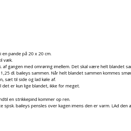
i en pande på 20 x 20 cm.
il væk.
k. af gangen med omrøring imellem. Det skal være helt blandet 
og 1,25 dl. baileys sammen. Når helt blandet sammen kommes smø
sæt til side og lad køle af.
det er kun lige blandet, ikke for meget.
ndtil en strikkepind kommer op ren.
e spsk. baileys pensles over kagen imens den er varm. LAd den a