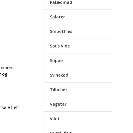
Palæomad
Salater
Smoothies
Sous Vide
Suppe
sammen.
r og
Svinekød
Tilbehør
Vegetar
fkøle helt
Vildt