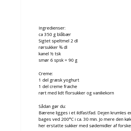
Ingredienser:
ca 350 g blåbær
Sigtet speltmel 2 dl
rørsukker ¾ dl
kanel ½ tsk
smør 6 spsk = 90 g
Creme:
1 del græsk yoghurt
1 del creme fraiche
rørt med lidt florsukker og vaniliekorn
Sådan gør du:
Bærene ligges i et ildfastfad. Dejen krumles 
bages ved 200°C i ca. 30 min. Jo mere den kø
her erstatte sukker med sødemidler af forske