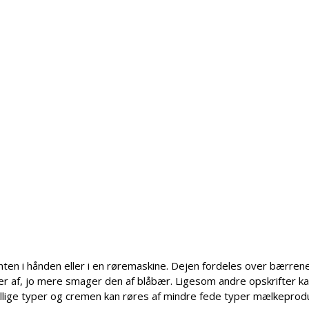
enten i hånden eller i en røremaskine. Dejen fordeles over bærren
ler af, jo mere smager den af blåbær. Ligesom andre opskrifter k
llige typer og cremen kan røres af mindre fede typer mælkeprod