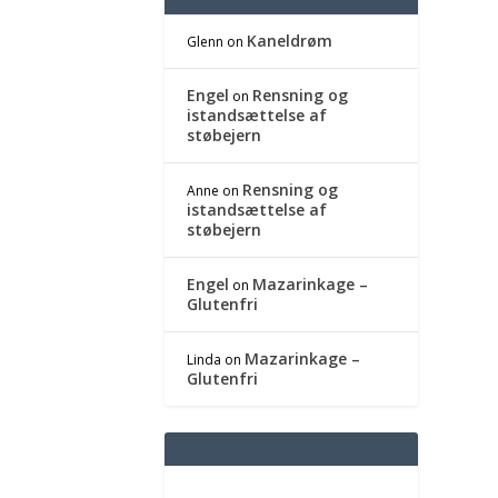
Kaneldrøm
Glenn
on
Engel
Rensning og
on
istandsættelse af
støbejern
Rensning og
Anne
on
istandsættelse af
støbejern
Engel
Mazarinkage –
on
Glutenfri
Mazarinkage –
Linda
on
Glutenfri