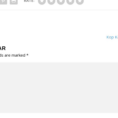
RATE:
Kop K
AR
lds are marked
*