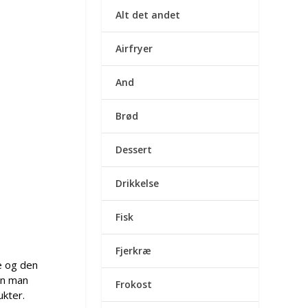
Alt det andet
Airfryer
And
Brød
Dessert
Drikkelse
Fisk
Fjerkræ
e og den
an man
Frokost
ukter.