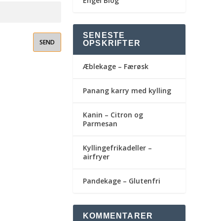
Engel Blog
SENESTE
OPSKRIFTER
Æblekage – Færøsk
Panang karry med kylling
Kanin – Citron og
Parmesan
Kyllingefrikadeller –
airfryer
Pandekage – Glutenfri
KOMMENTARER