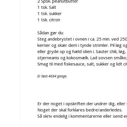
2 Spsk. peanutbutter
1 tsk. Salt
1 tsk. sukker
1 tsk. citron
Sådan gør du:
Steg andebrystet i ovnen i ca. 25 min. ved 250
kerner og skær dem i tynde strimler. Pil løg o
eller gryde op og hæld olien i. Sauter chili, lø
stjerneanis og kokosmælk. Lad sovsen småkog
Smag til med fiskesauce, salt, sukker og lidt c
Er læst 4684 gange.
Er der noget i opskriften der undrer dig, eller
Noget der skal forklares bedre/anderledes.
Så skriv endelig i kommentarerne eller send e