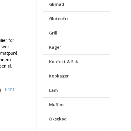
GBmad
Glutenfri
Grill
lier for
n wok
Kager
tomatpuré,
ennem.
Konfekt & Slik
en til.
Kopkager
Print
Lam
Muffins
Oksekød