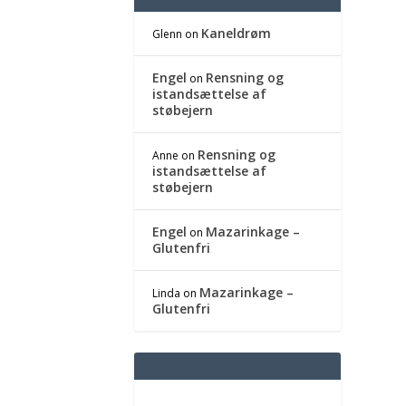
Kaneldrøm
Glenn
on
Engel
Rensning og
on
istandsættelse af
støbejern
Rensning og
Anne
on
istandsættelse af
støbejern
Engel
Mazarinkage –
on
Glutenfri
Mazarinkage –
Linda
on
Glutenfri