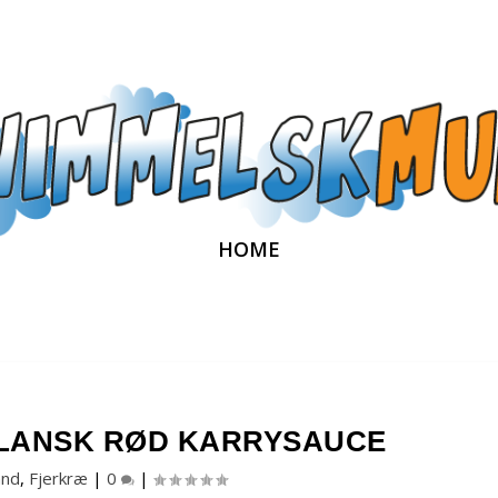
HOME
ILANSK RØD KARRYSAUCE
and
,
Fjerkræ
|
0
|