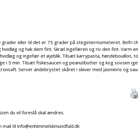
 grader eller til det er 75 grader på stegetermometeret. Befri chi
g hvidløg og hak dem fint. Skræl ingefæren og riv den fint. Varm e
g, hvidløg og ingefær et øjeblik. Tilsæt karrypasta, høndebouillon, 
e i 5 min. Tilsæt fiskesaucen og peanutbutter og kog sovsen ig
itronsaft. Server andebrystet skåret i skiver med Jasminris og sauc
 som du vil foreslå skal ændres.
n mail til info@enhimmelskmundfuld.dk