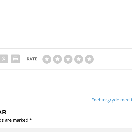
RATE:
Enebærgryde med B
AR
lds are marked
*