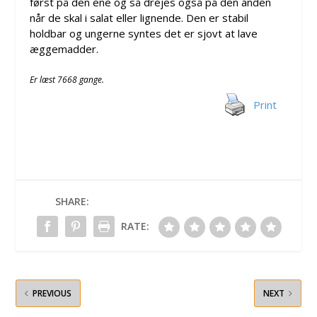
først på den ene og så drejes også på den anden
når de skal i salat eller lignende. Den er stabil
holdbar og ungerne syntes det er sjovt at lave
æggemadder.
Er læst 7668 gange.
Print
SHARE:
RATE:
PREVIOUS
NEXT