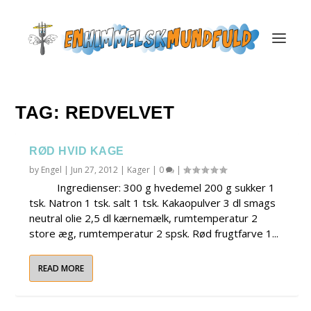
TAG:
REDVELVET
RØD HVID KAGE
by
Engel
|
Jun 27, 2012
|
Kager
|
0
|
Ingredienser: 300 g hvedemel 200 g sukker 1
tsk. Natron 1 tsk. salt 1 tsk. Kakaopulver 3 dl smags
neutral olie 2,5 dl kærnemælk, rumtemperatur 2
store æg, rumtemperatur 2 spsk. Rød frugtfarve 1...
READ MORE