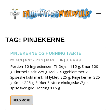
TAG:
PINJEKERNE
PINJEKERNE OG HONNING TÆRTE
by
Engel
|
Mar 12, 2009
|
Kager
|
0
|
Portion: 10 Ingredienser: Til Dejen. 115 g. Smør 100
g. Flormelis salt 225 g. Mel 2 Æggeblommer 2
Spiseske kold mælk Til fyldet. 225 g. Pinje kerner 225
g. Smør 225 g. Sukker 3 store økologiske Æg 4
spisesker god Honning 115 g....
READ MORE