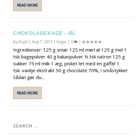
READ MORE
CHOKOLADEKAGE – ØL
by
Engel
|
Aug 7, 2012
|
Kager
|
0
|
Ingredienser: 125 g smør 125 ml mørl øl 125 g mel 1
tsk bagepulver 40 g kakaopulver ½ tsk natron 125 g
sukker 75 ml milk 1 æg, pisket let med en gaffel 1
tsk. vanilje ekstrakt 50 g chocolate 70%, i småstykker
Sådan gør du:...
READ MORE