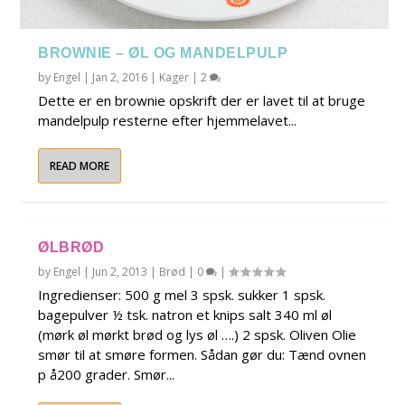
BROWNIE – ØL OG MANDELPULP
by
Engel
|
Jan 2, 2016
|
Kager
|
2
Dette er en brownie opskrift der er lavet til at bruge
mandelpulp resterne efter hjemmelavet...
READ MORE
ØLBRØD
by
Engel
|
Jun 2, 2013
|
Brød
|
0
|
Ingredienser: 500 g mel 3 spsk. sukker 1 spsk.
bagepulver ½ tsk. natron et knips salt 340 ml øl
(mørk øl mørkt brød og lys øl ….) 2 spsk. Oliven Olie
smør til at smøre formen. Sådan gør du: Tænd ovnen
p å200 grader. Smør...