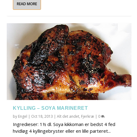
READ MORE
KYLLING – SOYA MARINERET
by
Engel
|
Oct 18, 2013
|
Alt det andet
,
Fjerkræ
|
0
Ingredieser: 1½ dl. Soya kikkoman er bedst 4 fed
hvidløg 4 kyllingebryster eller en lille parteret...