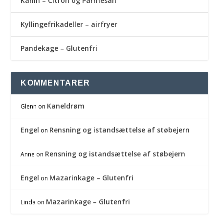
Kanin – Citron og Parmesan
Kyllingefrikadeller – airfryer
Pandekage – Glutenfri
KOMMENTARER
Kaneldrøm
Glenn
on
Engel
Rensning og istandsættelse af støbejern
on
Rensning og istandsættelse af støbejern
Anne
on
Engel
Mazarinkage – Glutenfri
on
Mazarinkage – Glutenfri
Linda
on