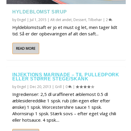
HYLDEBLOMST SIRUP
by
Engel
|
Jul 1, 2015
|
Alt det andet
,
Dessert
,
Tilbehør
|
2
Hyldeblomstsaft er jo et must og let, men tager lidt
tid. Så er der opbevaringen af alt den saft...
READ MORE
INJEKTIONS MARINADE – TIL PULLEDPORK
ELLER STØRRE STEGE/SKANK
by
Engel
|
Dec 20, 2013
|
Grill
|
0
|
Ingredienser: 2,5 dl uraffineret æblemost 0.5 dl
æblesidereddike 1 spsk. rub (din egen eller efter
ønske) 1 spsk. Worcestershire sauce 1 spsk.
Ahornsirup 1 spsk. Stærk sovs – efter eget vlag chili
eller hotsauce. 4 spsk....