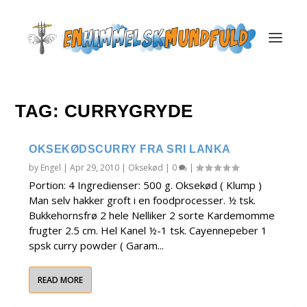
TAG:
CURRYGRYDE
OKSEKØDSCURRY FRA SRI LANKA
by
Engel
|
Apr 29, 2010
|
Oksekød
|
0
|
Portion: 4 Ingredienser: 500 g. Oksekød ( Klump )
Man selv hakker groft i en foodprocesser. ½ tsk.
Bukkehornsfrø 2 hele Nelliker 2 sorte Kardemomme
frugter 2.5 cm. Hel Kanel ½-1 tsk. Cayennepeber 1
spsk curry powder ( Garam...
READ MORE