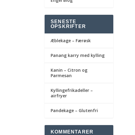
Engel Blog
SENESTE
OPSKRIFTER
Æblekage – Færøsk
Panang karry med kylling
Kanin – Citron og
Parmesan
Kyllingefrikadeller –
airfryer
Pandekage – Glutenfri
KOMMENTARER