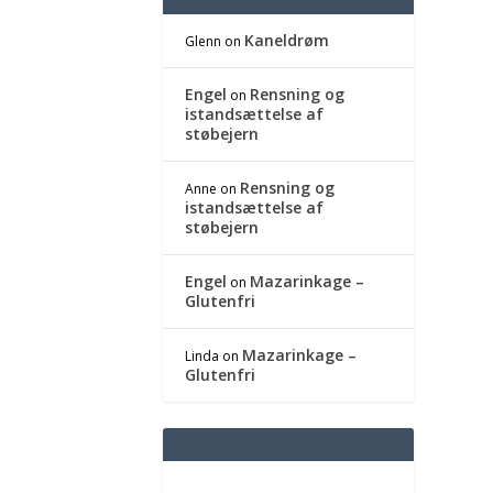
Kaneldrøm
Glenn
on
Engel
Rensning og
on
istandsættelse af
støbejern
Rensning og
Anne
on
istandsættelse af
støbejern
Engel
Mazarinkage –
on
Glutenfri
Mazarinkage –
Linda
on
Glutenfri