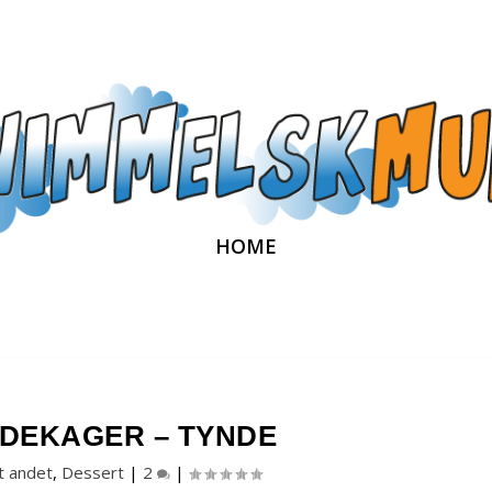
HOME
DEKAGER – TYNDE
t andet
,
Dessert
|
2
|