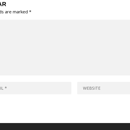
AR
lds are marked
*