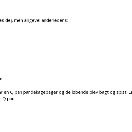
s dej, men alligevel anderledens:
d
on
å har en Q pan pandekagebager og de løbende blev bagt og spist. E
r Q pan.