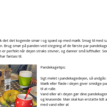
Pisk det det kogende smør i og spæd op med mælk. Smag til med sa
gen. Brug smør på panden ved stegning af de første par pandekag
r perfekt når dejen straks stivner, og danner små lufthuller. S
ar fantasi til.
Pandekagetips:
Sigt melet i pandekagedejen, så undgås 
Mælk eller fløde i dejen giver smidige 
til at rulle.
Vand eller øl i dejen gør dine pandekag
og knasende. Man skal kun erstatte lidt
med vand eller øl.