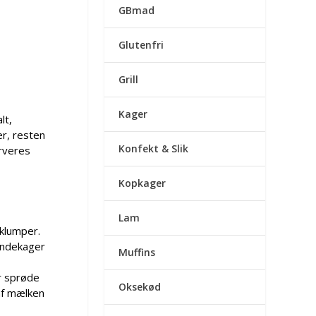
GBmad
Glutenfri
Grill
Kager
lt,
er, resten
Konfekt & Slik
erveres
Kopkager
Lam
klumper.
pandekager
Muffins
er sprøde
Oksekød
 af mælken