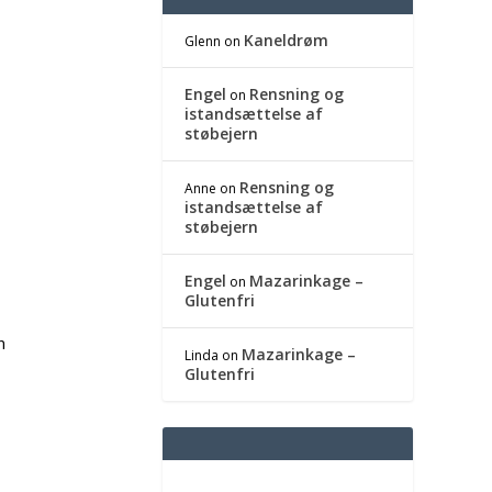
Kaneldrøm
Glenn
on
Engel
Rensning og
on
istandsættelse af
støbejern
Rensning og
Anne
on
istandsættelse af
støbejern
Engel
Mazarinkage –
on
Glutenfri
n
Mazarinkage –
Linda
on
Glutenfri