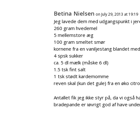
Betina Nielsen
on July 29, 2013 at 19:19
Jeg lavede dem med udgangspunkt i jere
260 gram hvedemel
5 mellemstore æg
100 gram smeltet smør
kornene fra en vaniljestang blandet me
4 spsk sukker
ca. 5 dl mælk (måske 6 dl)
1.5 tsk fint salt
1 tsk stødt kardemomme
reven skal (kun det gule) fra en øko citr
Antallet fik jeg ikke styr på, da vi ogs
bradepande er iøvrigt god af have unde