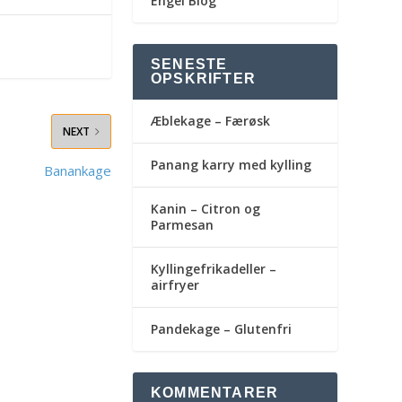
Engel Blog
SENESTE
OPSKRIFTER
Æblekage – Færøsk
NEXT
Panang karry med kylling
Banankage
Kanin – Citron og
Parmesan
Kyllingefrikadeller –
airfryer
Pandekage – Glutenfri
KOMMENTARER