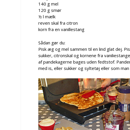
140 g mel
120 g smør
½ l mælk
reven skal fra citron
korn fra en vanillestang
Sådan gør du:
Pisk æg og mel sammen til en lind glat dej. 
sukker, citronskal og kornene fra vaniliestan
af pandekagerne bages uden fedtstof. Panden e
med is, eller sukker og syltetøj eller som man h