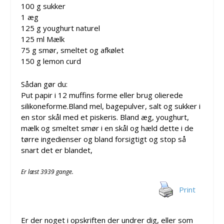
100 g sukker
1 æg
125 g youghurt naturel
125 ml Mælk
75 g smør, smeltet og afkølet
150 g lemon curd
Sådan gør du:
Put papir i 12 muffins forme eller brug olierede
silikoneforme.Bland mel, bagepulver, salt og sukker i
en stor skål med et piskeris. Bland æg, youghurt,
mælk og smeltet smør i en skål og hæld dette i de
tørre ingedienser og bland forsigtigt og stop så
snart det er blandet,
Er læst 3939 gange.
Print
Er der noget i opskriften der undrer dig, eller som