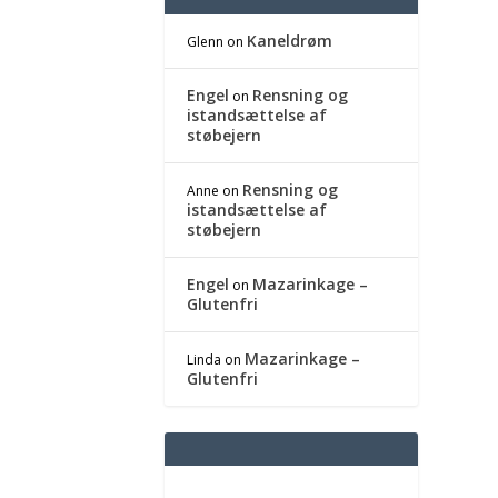
Kaneldrøm
Glenn
on
Engel
Rensning og
on
istandsættelse af
støbejern
Rensning og
Anne
on
istandsættelse af
støbejern
Engel
Mazarinkage –
on
Glutenfri
Mazarinkage –
Linda
on
Glutenfri