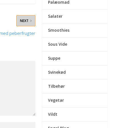
Palæomad
Salater
NEXT
Smoothies
med peberfrugter
Sous Vide
Suppe
Svinekød
Tilbehør
Vegetar
Vildt