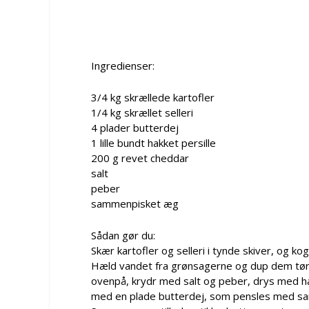
Ingredienser:
3/4 kg skrællede kartofler
1/4 kg skrællet selleri
4 plader butterdej
1 lille bundt hakket persille
200 g revet cheddar
salt
peber
sammenpisket æg
Sådan gør du:
Skær kartofler og selleri i tynde skiver, og ko
Hæld vandet fra grønsagerne og dup dem tørr
ovenpå, krydr med salt og peber, drys med hak
med en plade butterdej, som pensles med sam