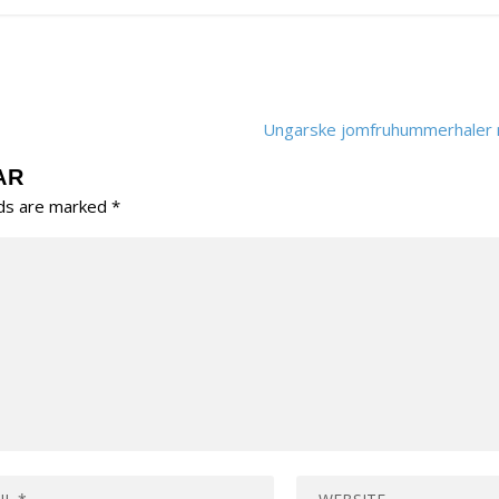
Ungarske jomfruhummerhaler 
AR
lds are marked
*