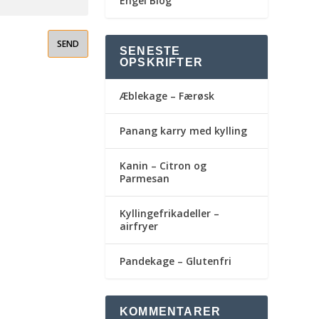
Engel Blog
SENESTE
OPSKRIFTER
Æblekage – Færøsk
Panang karry med kylling
Kanin – Citron og
Parmesan
Kyllingefrikadeller –
airfryer
Pandekage – Glutenfri
KOMMENTARER