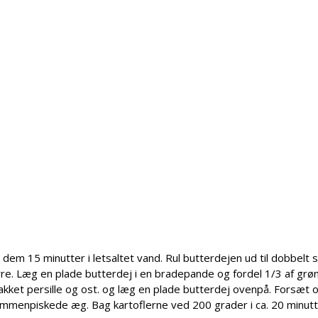
g dem 15 minutter i letsaltet vand. Rul butterdejen ud til dobbelt s
e. Læg en plade butterdej i en bradepande og fordel 1/3 af gr
ket persille og ost. og læg en plade butterdej ovenpå. Forsæt og
menpiskede æg. Bag kartoflerne ved 200 grader i ca. 20 minutt