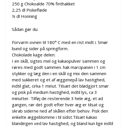
250 g Chokoalde 70% finthakket
2,25 dl Piskefløde
½ dl Honning
Sådan gør du:
Forvarm ovnen til 180° C med en rist midt i. Smør
bund og sider på springform.
Chokolade kage delen:
I en skål, sigtes mel og kakaopulver sammen og
røres med godt sammen. hak marcipanen i 1 cm
stykker og læg den i en skål og mix den sammen
med sukkeret og et af æggenepå lav hastighed,
indtil glat, cirka 1 minut. Tilsæt det blødgjort smør
og pisk på medium hastighed, indtil lys, ca 3
minutter. Tilføj de resterende 3 hele æg, et ad
gangen, rør det godt efter hver æg er tilsat og
skrab siderne ned af skålen efter behov. Pisk den
enkelte æggeblomme i til sidst.Tilsæt kakao
blandingen ved lav hastighed, og bland kun lige indtil