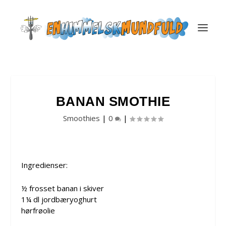
BANAN SMOTHIE
Smoothies
|
0
|
Ingredienser:
½ frosset banan i skiver
1¼ dl jordbæryoghurt
hørfrøolie