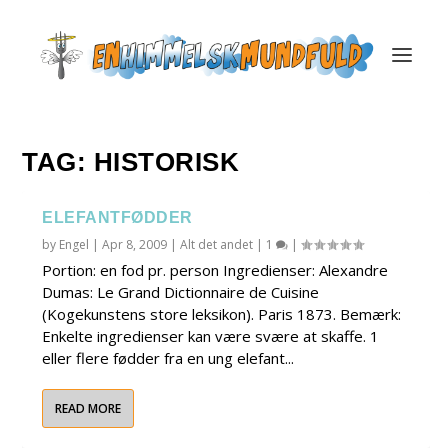
TAG:
HISTORISK
ELEFANTFØDDER
by
Engel
|
Apr 8, 2009
|
Alt det andet
|
1
|
Portion: en fod pr. person Ingredienser: Alexandre
Dumas: Le Grand Dictionnaire de Cuisine
(Kogekunstens store leksikon). Paris 1873. Bemærk:
Enkelte ingredienser kan være svære at skaffe. 1
eller flere fødder fra en ung elefant...
READ MORE